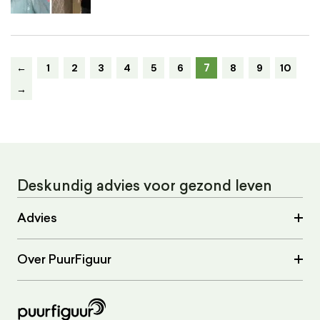
7
←
1
2
3
4
5
6
8
9
10
→
Deskundig advies voor gezond leven
Advies
Over PuurFiguur