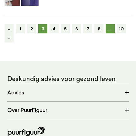
3
←
1
2
4
5
6
7
8
…
10
→
Deskundig advies voor gezond leven
Advies
Over PuurFiguur