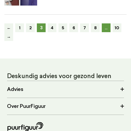
3
←
1
2
4
5
6
7
8
…
10
→
Deskundig advies voor gezond leven
Advies
Over PuurFiguur