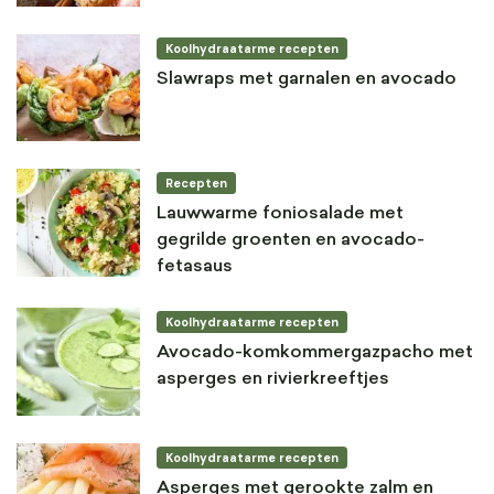
Koolhydraatarme recepten
Slawraps met garnalen en avocado
Recepten
Lauwwarme foniosalade met
gegrilde groenten en avocado-
fetasaus
Koolhydraatarme recepten
Avocado-komkommergazpacho met
asperges en rivierkreeftjes
Koolhydraatarme recepten
Asperges met gerookte zalm en