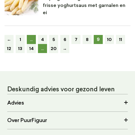
frisse yoghurtsaus met garnalen en
ei
9
←
1
…
4
5
6
7
8
10
11
12
13
14
…
20
→
Deskundig advies voor gezond leven
Advies
Over PuurFiguur