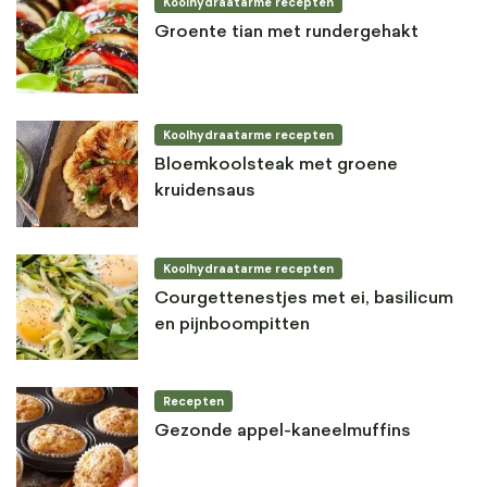
Koolhydraatarme recepten
Groente tian met rundergehakt
Koolhydraatarme recepten
Bloemkoolsteak met groene
kruidensaus
Koolhydraatarme recepten
Courgettenestjes met ei, basilicum
en pijnboompitten
Recepten
Gezonde appel-kaneelmuffins