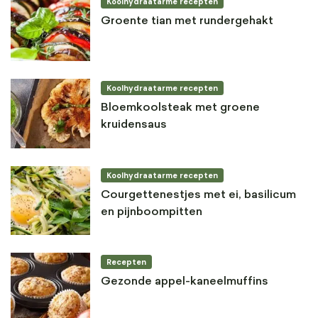
Koolhydraatarme recepten
Groente tian met rundergehakt
Koolhydraatarme recepten
Bloemkoolsteak met groene
kruidensaus
Koolhydraatarme recepten
Courgettenestjes met ei, basilicum
en pijnboompitten
Recepten
Gezonde appel-kaneelmuffins