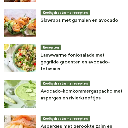
Koolhydraatarme recepten
Slawraps met garnalen en avocado
Recepten
Lauwwarme foniosalade met
gegrilde groenten en avocado-
fetasaus
Koolhydraatarme recepten
Avocado-komkommergazpacho met
asperges en rivierkreeftjes
Koolhydraatarme recepten
Asperges met gerookte zalm en