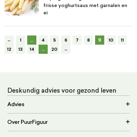
frisse yoghurtsaus met garnalen en
ei
9
←
1
…
4
5
6
7
8
10
11
12
13
14
…
20
→
Deskundig advies voor gezond leven
Advies
Over PuurFiguur