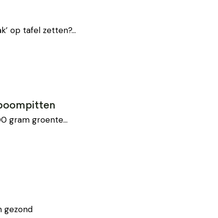
k’ op tafel zetten?…
nboompitten
 500 gram groente…
en gezond