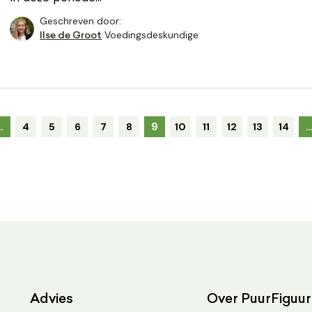
Geschreven door:
Voedingsdeskundige
Ilse de Groot
9
…
4
5
6
7
8
10
11
12
13
14
Advies
Over PuurFiguur