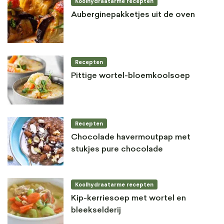
Koolhydraatarme recepten
Auberginepakketjes uit de oven
Recepten
Pittige wortel-bloemkoolsoep
Recepten
Chocolade havermoutpap met
stukjes pure chocolade
Koolhydraatarme recepten
Kip-kerriesoep met wortel en
bleekselderij