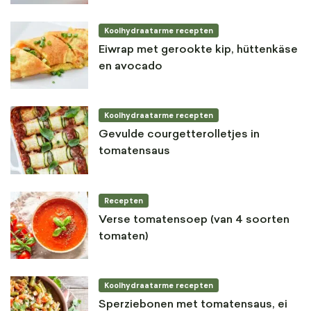
Koolhydraatarme recepten
Eiwrap met gerookte kip, hüttenkäse
en avocado
Koolhydraatarme recepten
Gevulde courgetterolletjes in
tomatensaus
Recepten
Verse tomatensoep (van 4 soorten
tomaten)
Koolhydraatarme recepten
Sperziebonen met tomatensaus, ei