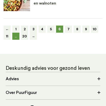
en walnoten
6
←
1
2
3
4
5
7
8
9
10
11
…
20
→
Deskundig advies voor gezond leven
Advies
Over PuurFiguur