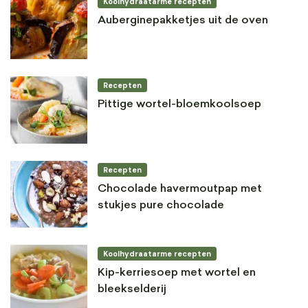
Koolhydraatarme recepten
Auberginepakketjes uit de oven
Recepten
Pittige wortel-bloemkoolsoep
Recepten
Chocolade havermoutpap met
stukjes pure chocolade
Koolhydraatarme recepten
Kip-kerriesoep met wortel en
bleekselderij