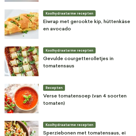
Koolhydraatarme recepten
Eiwrap met gerookte kip, hüttenkäse
en avocado
Koolhydraatarme recepten
Gevulde courgetterolletjes in
tomatensaus
Recepten
Verse tomatensoep (van 4 soorten
tomaten)
Koolhydraatarme recepten
Sperziebonen met tomatensaus, ei