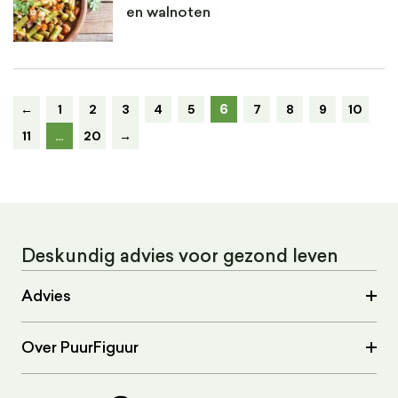
en walnoten
6
←
1
2
3
4
5
7
8
9
10
11
…
20
→
Deskundig advies voor gezond leven
Advies
Over PuurFiguur