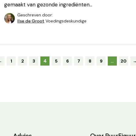
gemaakt van gezonde ingrediënten…
Geschreven door:
Voedingsdeskundige
Ilse de Groot
4
←
1
2
3
5
6
7
8
9
…
20