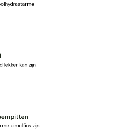
koolhydraatarme
d
lekker kan zijn.
loempitten
rme eimuffins zijn