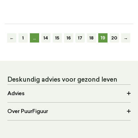
19
←
1
…
14
15
16
17
18
20
→
Deskundig advies voor gezond leven
Advies
Over PuurFiguur