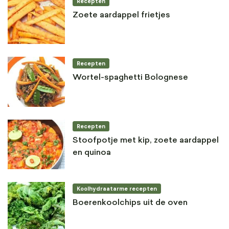
Recepten
Zoete aardappel frietjes
Recepten
Wortel-spaghetti Bolognese
Recepten
Stoofpotje met kip, zoete aardappel
en quinoa
Koolhydraatarme recepten
Boerenkoolchips uit de oven