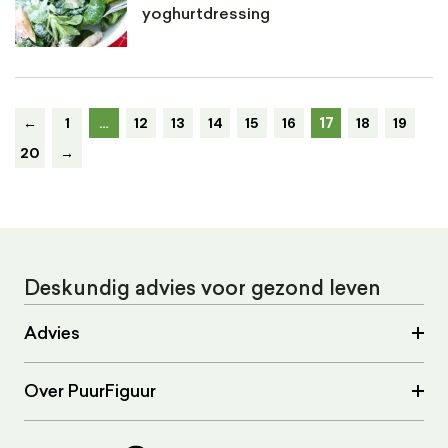
yoghurtdressing
17
←
1
…
12
13
14
15
16
18
19
20
→
Deskundig advies voor gezond leven
Advies
Over PuurFiguur