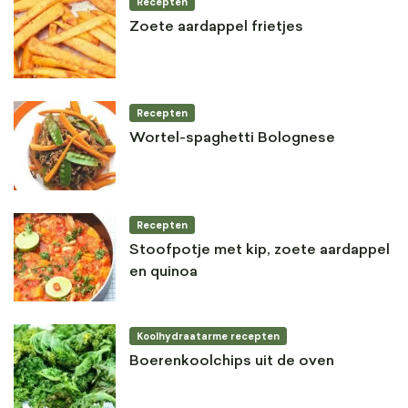
Recepten
Zoete aardappel frietjes
Recepten
Wortel-spaghetti Bolognese
Recepten
Stoofpotje met kip, zoete aardappel
en quinoa
Koolhydraatarme recepten
Boerenkoolchips uit de oven