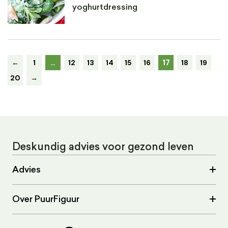
yoghurtdressing
17
←
1
…
12
13
14
15
16
18
19
20
→
Deskundig advies voor gezond leven
Advies
Over PuurFiguur