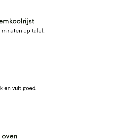
mkoolrijst
 minuten op tafel.…
k en vult goed.
e oven