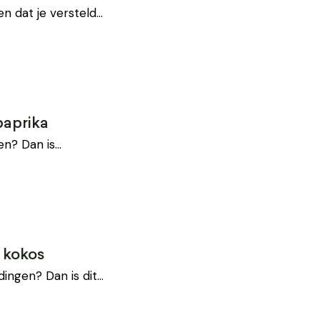
n dat je versteld…
paprika
ten? Dan is…
 kokos
dingen? Dan is dit…