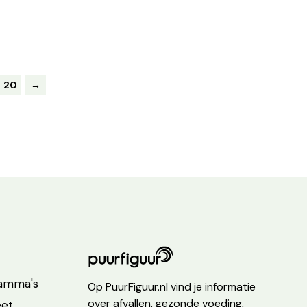
20
→
ramma's
Op PuurFiguur.nl vind je informatie
over afvallen, gezonde voeding,
eet