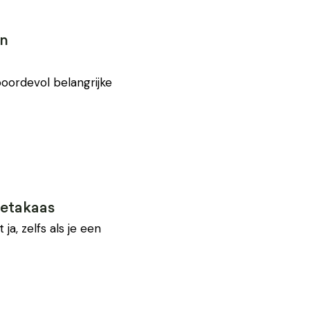
en
oordevol belangrijke
fetakaas
a, zelfs als je een