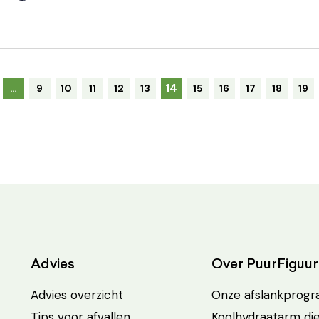
14
…
9
10
11
12
13
15
16
17
18
19
Advies
Over PuurFiguur
Advies overzicht
Onze afslankprog
Tips voor afvallen
Koolhydraatarm di