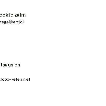
ookte zalm
egelijkertijd?
tsaus en
stfood-keten niet