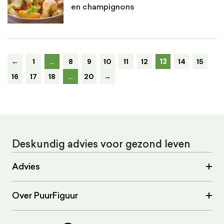
en champignons
13
←
1
…
8
9
10
11
12
14
15
16
17
18
…
20
→
Deskundig advies voor gezond leven
Advies
Over PuurFiguur