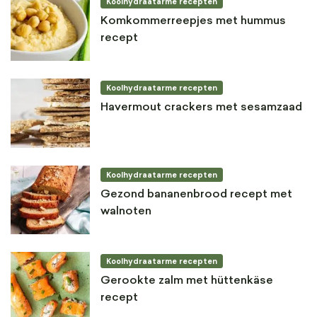
Koolhydraatarme recepten
Komkommerreepjes met hummus
recept
Koolhydraatarme recepten
Havermout crackers met sesamzaad
Koolhydraatarme recepten
Gezond bananenbrood recept met
walnoten
Koolhydraatarme recepten
Gerookte zalm met hüttenkäse
recept