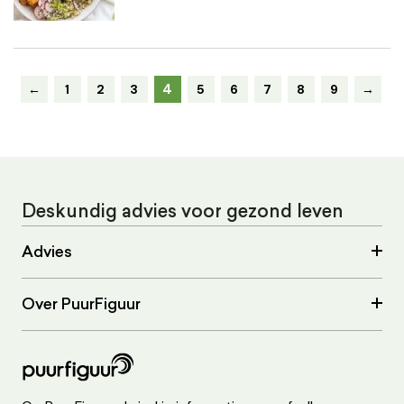
4
←
1
2
3
5
6
7
8
9
→
Deskundig advies voor gezond leven
Advies
Over PuurFiguur