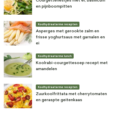
Courgettenestjes met ei, basilicum
en pijnboompitten
Koolhydraatarme recepten
Asperges met gerookte zalm en
frisse yoghurtsaus met garnalen en
ei
Koolhydraatarme lunch
Koolrabi-courgettesoep recept met
amandelen
Koolhydraatarme recepten
Zuurkoolfrittata met cherrytomaten
en geraspte geitenkaas