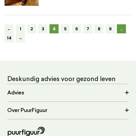
4
←
1
2
3
5
6
7
8
9
…
14
→
Deskundig advies voor gezond leven
Advies
Over PuurFiguur