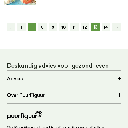
13
←
1
…
8
9
10
11
12
14
→
Deskundig advies voor gezond leven
Advies
Over PuurFiguur
Op PuurFiguur.nl vind je informatie over afvallen,