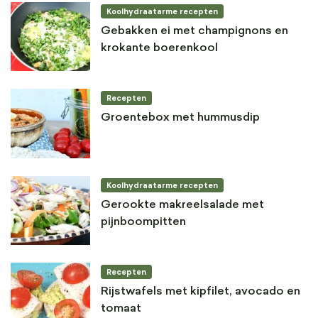
Koolhydraatarme recepten
Gebakken ei met champignons en
krokante boerenkool
Recepten
Groentebox met hummusdip
Koolhydraatarme recepten
Gerookte makreelsalade met
pijnboompitten
Recepten
Rijstwafels met kipfilet, avocado en
tomaat