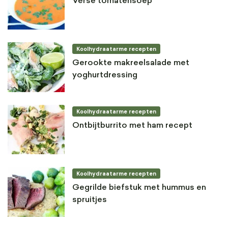
Verse tomatensoep
Koolhydraatarme recepten
Gerookte makreelsalade met
yoghurtdressing
Koolhydraatarme recepten
Ontbijtburrito met ham recept
Koolhydraatarme recepten
Gegrilde biefstuk met hummus en
spruitjes