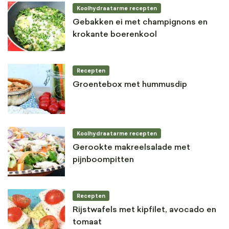
Koolhydraatarme recepten
Gebakken ei met champignons en
krokante boerenkool
Recepten
Groentebox met hummusdip
Koolhydraatarme recepten
Gerookte makreelsalade met
pijnboompitten
Recepten
Rijstwafels met kipfilet, avocado en
tomaat