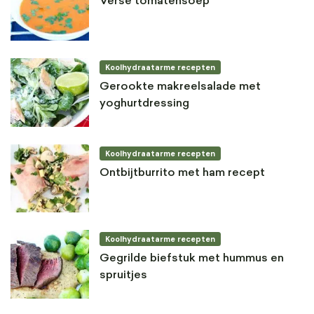
Verse tomatensoep
Koolhydraatarme recepten
Gerookte makreelsalade met
yoghurtdressing
Koolhydraatarme recepten
Ontbijtburrito met ham recept
Koolhydraatarme recepten
Gegrilde biefstuk met hummus en
spruitjes