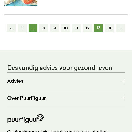
13
←
1
…
8
9
10
11
12
14
→
Deskundig advies voor gezond leven
Advies
Over PuurFiguur
Op PuurFiguur.nl vind je informatie over afvallen,