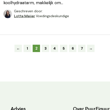
koolhydraatarm, makkelijk om…
Geschreven door:
Voedingsdeskundige
Lotte Meijer
2
←
1
3
4
5
6
7
→
Advies
Over PuurFiguur