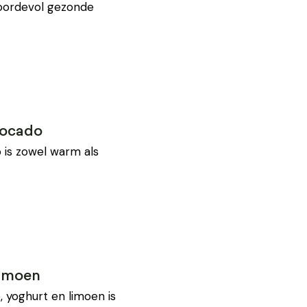
boordevol gezonde
vocado
 is zowel warm als
limoen
 yoghurt en limoen is