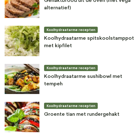
Gehaktbrood uit de oven (met vega
alternatief)
Koolhydraatarme recepten
Koolhydraatarme spitskoolstamppot
met kipfilet
Koolhydraatarme recepten
Koolhydraatarme sushibowl met
tempeh
Koolhydraatarme recepten
Groente tian met rundergehakt