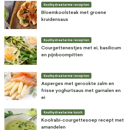
Koolhydraatarme recepten
Bloemkoolsteak met groene
kruidensaus
Koolhydraatarme recepten
Courgettenestjes met ei, basilicum
en pijnboompitten
Koolhydraatarme recepten
Asperges met gerookte zalm en
frisse yoghurtsaus met garnalen en
ei
Koolhydraatarme lunch
Koolrabi-courgettesoep recept met
amandelen