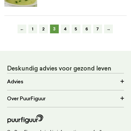
3
←
1
2
4
5
6
7
→
Deskundig advies voor gezond leven
Advies
Over PuurFiguur