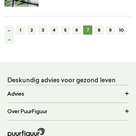
7
←
1
2
3
4
5
6
8
9
10
→
Deskundig advies voor gezond leven
Advies
Over PuurFiguur