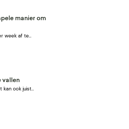
impele manier om
er week af te…
e vallen
t kan ook juist…