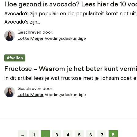
Hoe gezond is avocado? Lees hier de 10 vo
Avocado’s zijn populair en die populariteit komt niet uit
Avocado’s zijn…
Geschreven door:
Voedingsdeskundige
Lotte Meijer
Afvallen
Fructose – Waarom je het beter kunt verm
In dit artikel lees je wat fructose met je lichaam doet 
Geschreven door:
Voedingsdeskundige
Lotte Meijer
8
←
1
…
3
4
5
6
7