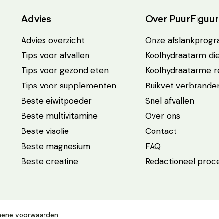
Advies
Over PuurFiguur
Advies overzicht
Onze afslankprog
Tips voor afvallen
Koolhydraatarm di
Tips voor gezond eten
Koolhydraatarme 
Tips voor supplementen
Buikvet verbrande
Beste eiwitpoeder
Snel afvallen
Beste multivitamine
Over ons
Beste visolie
Contact
Beste magnesium
FAQ
Beste creatine
Redactioneel proc
mene voorwaarden