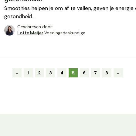
Smoothies helpen je om af te vallen, geven je energie
gezondheid.…
Geschreven door:
Voedingsdeskundige
Lotte Meijer
5
←
1
2
3
4
6
7
8
→