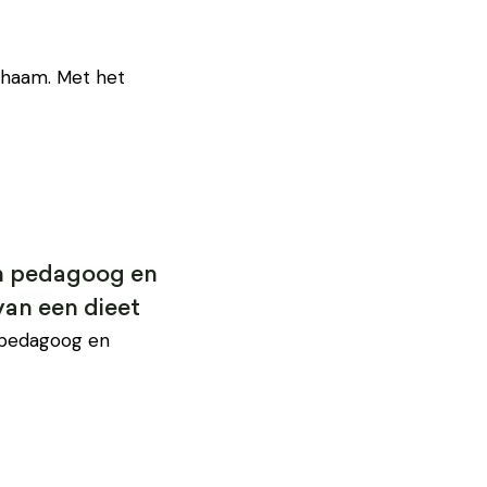
ichaam. Met het
sch pedagoog en
van een dieet
h pedagoog en