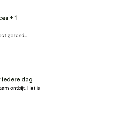
es + 1
irect gezond…
r iedere dag
am ontbijt. Het is