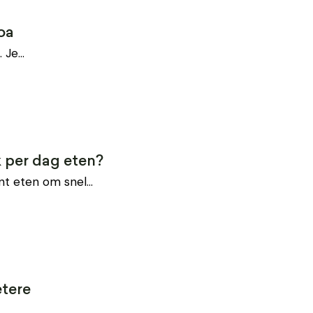
oa
. Je…
k per dag eten?
kunt eten om snel…
etere