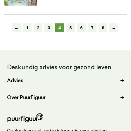
4
←
1
2
3
5
6
7
8
→
Deskundig advies voor gezond leven
Advies
Over PuurFiguur
Op PuurFiguur.nl vind je informatie over afvallen,