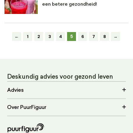
een betere gezondheid!
5
←
1
2
3
4
6
7
8
→
Deskundig advies voor gezond leven
Advies
Over PuurFiguur