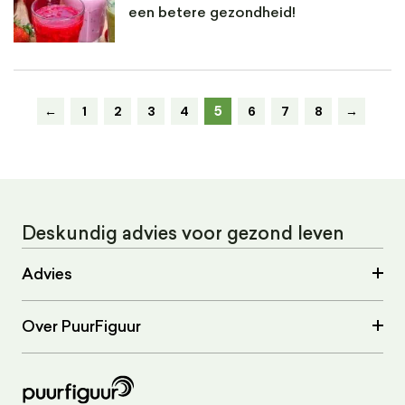
een betere gezondheid!
5
←
1
2
3
4
6
7
8
→
Deskundig advies voor gezond leven
Advies
Over PuurFiguur