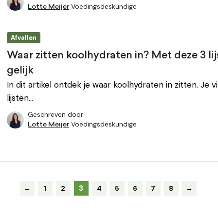
Voedingsdeskundige
Lotte Meijer
Afvallen
Waar zitten koolhydraten in? Met deze 3 lij
gelijk
In dit artikel ontdek je waar koolhydraten in zitten. Je 
lijsten…
Geschreven door:
Voedingsdeskundige
Lotte Meijer
3
←
1
2
4
5
6
7
8
→