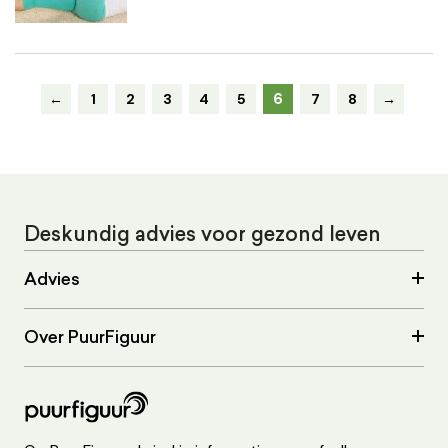
6
←
1
2
3
4
5
7
8
→
Deskundig advies voor gezond leven
Advies
Over PuurFiguur