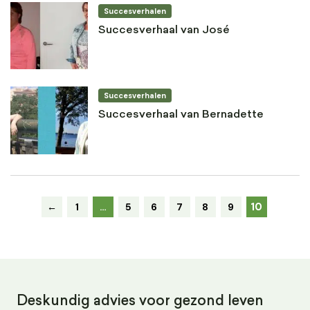
Succesverhalen
Succesverhaal van José
Succesverhalen
Succesverhaal van Bernadette
10
←
1
…
5
6
7
8
9
Deskundig advies voor gezond leven