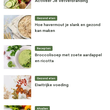
Activeer Je Vetverbranding
Gezond eten
Hoe havermout je slank en gezond
kan maken
Recepten
Broccolisoep met zoete aardappel
en ricotta
Gezond eten
Eiwitrijke voeding
Afvallen