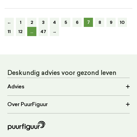
7
←
1
2
3
4
5
6
8
9
10
11
12
…
47
→
Deskundig advies voor gezond leven
Advies
Over PuurFiguur