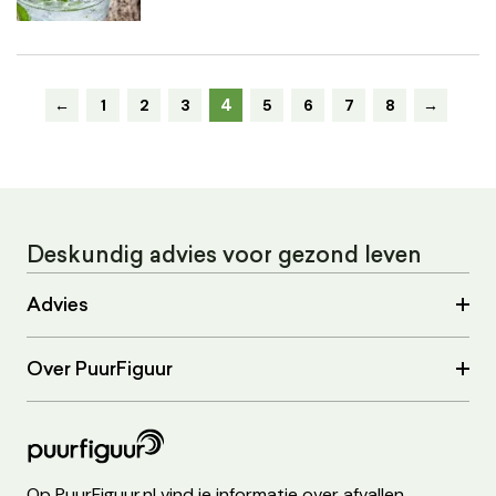
4
←
1
2
3
5
6
7
8
→
Deskundig advies voor gezond leven
Advies
Over PuurFiguur
Op PuurFiguur.nl vind je informatie over afvallen,