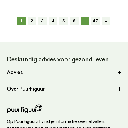
1
2
3
4
5
6
…
47
→
Deskundig advies voor gezond leven
Advies
Over PuurFiguur
Op PuurFiguur.nl vind je informatie over afvallen,