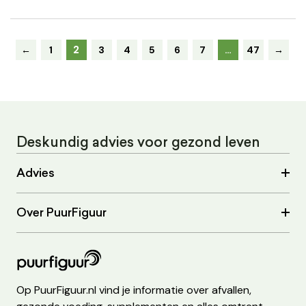
2
←
1
3
4
5
6
7
…
47
→
Deskundig advies voor gezond leven
Advies
Over PuurFiguur
Op PuurFiguur.nl vind je informatie over afvallen,