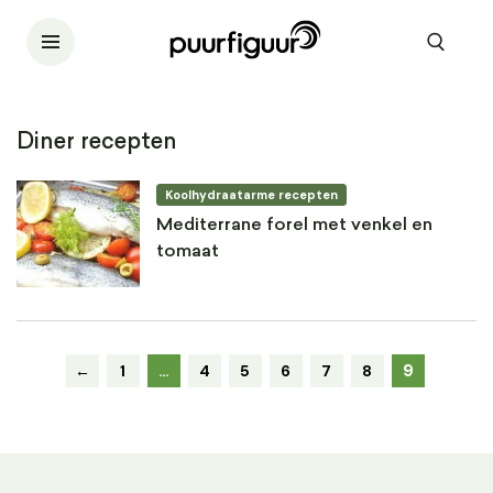
Diner recepten
Koolhydraatarme recepten
Mediterrane forel met venkel en
tomaat
9
←
1
…
4
5
6
7
8