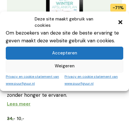
Deze site maakt gebruik van
cookies
Om bezoekers van deze site de beste ervaring te
geven maakt deze website gebruik van cookies.
Accepteren
Winter Afslankplan 2022 (e-boek)
Met de 4 weekmenu’s (met 90+ recepten),
Weigeren
boodschappenlijsten en wetenschappelijk
Privacy en cookie statement van
Privacy en cookie statement van
onderbouwde adviezen uit dit afslankplan heb je
www.puurfiguur.nl
www.puurfiguur.nl
alles in huis om succesvol gewicht te verliezen
zonder honger te ervaren.
Lees meer
34,-
10,-