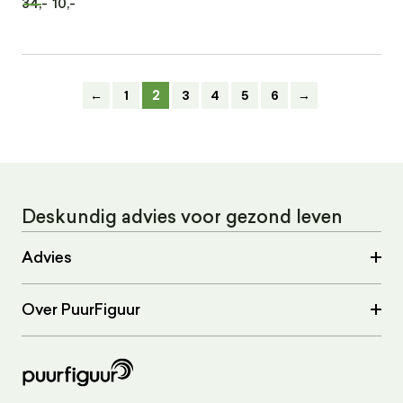
34,-
10,-
2
←
1
3
4
5
6
→
Deskundig advies voor gezond leven
Advies
Over PuurFiguur