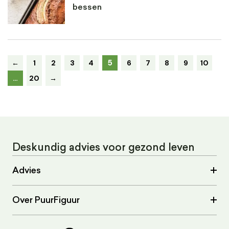
bessen
5
←
1
2
3
4
6
7
8
9
10
…
20
→
Deskundig advies voor gezond leven
Advies
Over PuurFiguur