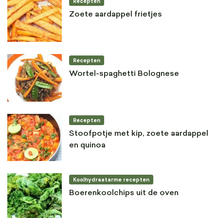
Recepten
Zoete aardappel frietjes
Recepten
Wortel-spaghetti Bolognese
Recepten
Stoofpotje met kip, zoete aardappel
en quinoa
Koolhydraatarme recepten
Boerenkoolchips uit de oven