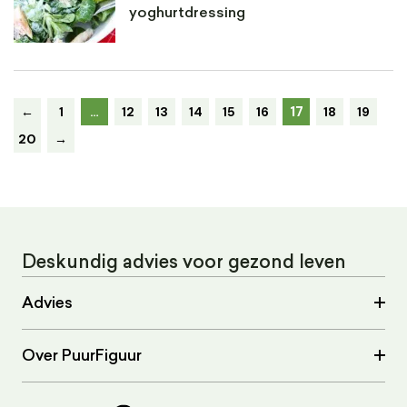
yoghurtdressing
17
←
1
…
12
13
14
15
16
18
19
20
→
Deskundig advies voor gezond leven
Advies
Over PuurFiguur