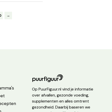
0
→
ramma's
Op PuurFiguur.nl vind je informatie
over afvallen, gezonde voeding,
eet
supplementen en alles omtrent
recepten
gezondheid. Daarbij baseren we
n