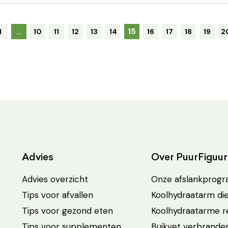
15
1
…
10
11
12
13
14
16
17
18
19
2
Advies
Over PuurFiguur
Advies overzicht
Onze afslankprog
Tips voor afvallen
Koolhydraatarm di
Tips voor gezond eten
Koolhydraatarme 
Tips voor supplementen
Buikvet verbrande