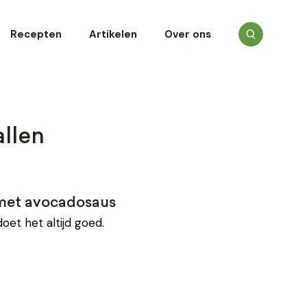
Recepten
Artikelen
Over ons
llen
n met avocadosaus
oet het altijd goed.