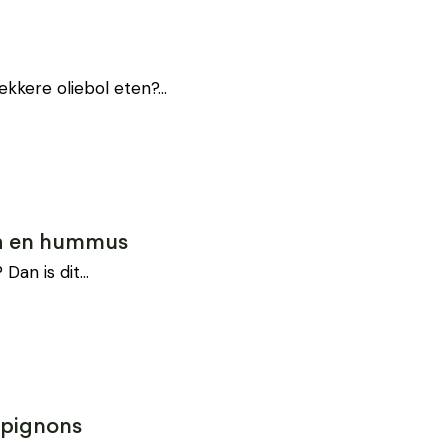
lekkere oliebol eten?…
a en hummus
 Dan is dit…
mpignons