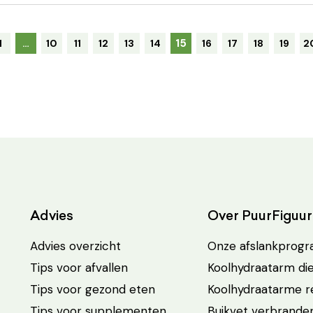
15
1
…
10
11
12
13
14
16
17
18
19
2
Advies
Over PuurFiguur
Advies overzicht
Onze afslankprog
Tips voor afvallen
Koolhydraatarm di
Tips voor gezond eten
Koolhydraatarme 
Tips voor supplementen
Buikvet verbrande