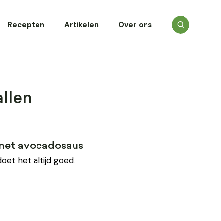
Recepten
Artikelen
Over ons
llen
n met avocadosaus
oet het altijd goed.