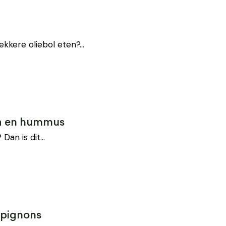
lekkere oliebol eten?…
a en hummus
 Dan is dit…
mpignons