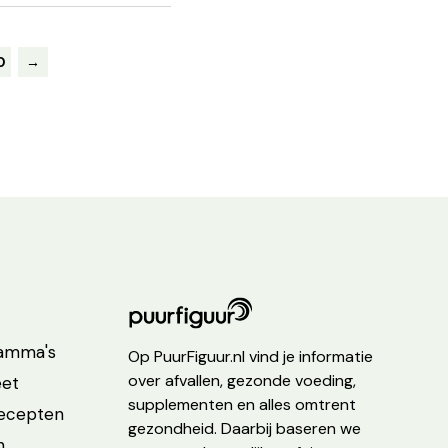
0
→
ramma's
Op PuurFiguur.nl vind je informatie
over afvallen, gezonde voeding,
eet
supplementen en alles omtrent
recepten
gezondheid. Daarbij baseren we
n