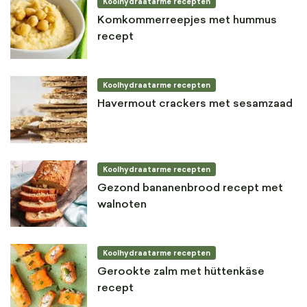
Koolhydraatarme recepten
Komkommerreepjes met hummus
recept
Koolhydraatarme recepten
Havermout crackers met sesamzaad
Koolhydraatarme recepten
Gezond bananenbrood recept met
walnoten
Koolhydraatarme recepten
Gerookte zalm met hüttenkäse
recept