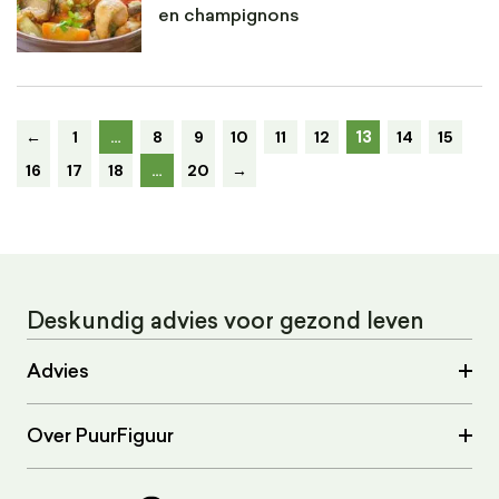
en champignons
13
←
1
…
8
9
10
11
12
14
15
16
17
18
…
20
→
Deskundig advies voor gezond leven
Advies
Over PuurFiguur