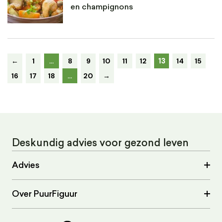
en champignons
13
←
1
…
8
9
10
11
12
14
15
16
17
18
…
20
→
Deskundig advies voor gezond leven
Advies
Over PuurFiguur