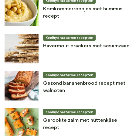
Koolhydraatarme recepten
Komkommerreepjes met hummus
recept
Koolhydraatarme recepten
Havermout crackers met sesamzaad
Koolhydraatarme recepten
Gezond bananenbrood recept met
walnoten
Koolhydraatarme recepten
Gerookte zalm met hüttenkäse
recept