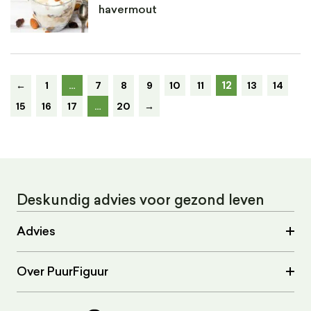
havermout
12
←
1
…
7
8
9
10
11
13
14
15
16
17
…
20
→
Deskundig advies voor gezond leven
Advies
Over PuurFiguur