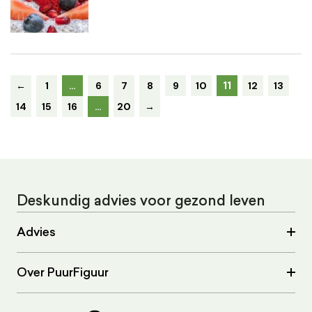
11
←
1
…
6
7
8
9
10
12
13
14
15
16
…
20
→
Deskundig advies voor gezond leven
Advies
Over PuurFiguur