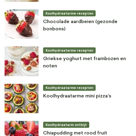
Koolhydraatarme recepten
Chocolade aardbeien (gezonde
bonbons)
Koolhydraatarme recepten
Griekse yoghurt met frambozen en
noten
Koolhydraatarme recepten
Koolhydraatarme mini pizza’s
Koolhydraatarm ontbijt
Chiapudding met rood fruit