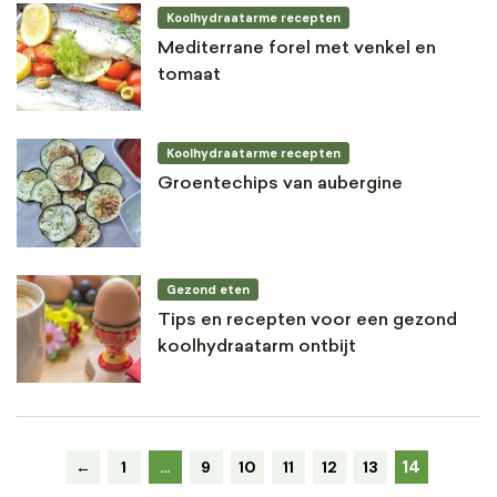
Koolhydraatarme recepten
Mediterrane forel met venkel en
tomaat
Koolhydraatarme recepten
Groentechips van aubergine
Gezond eten
Tips en recepten voor een gezond
koolhydraatarm ontbijt
14
←
1
…
9
10
11
12
13