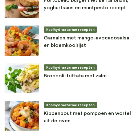
Portobello burger met serranoham,
yoghurtsaus en muntpesto recept
Koolhydraatarme recepten
Garnalen met mango-avocadosalsa
en bloemkoolrijst
Koolhydraatarme recepten
Broccoli-frittata met zalm
Koolhydraatarme recepten
Kippenbout met pompoen en wortel
uit de oven