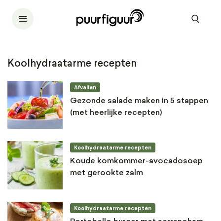
Koolhydraatarme recepten
Afvallen
Gezonde salade maken in 5 stappen
(met heerlijke recepten)
Koolhydraatarme recepten
Koude komkommer-avocadosoep
met gerookte zalm
Koolhydraatarme recepten