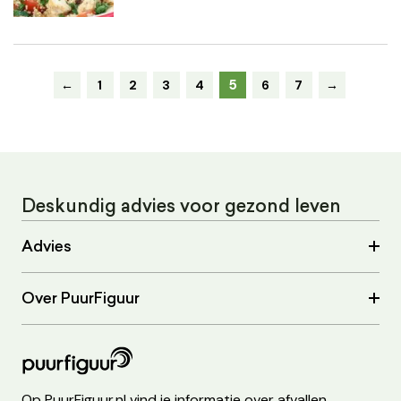
5
←
1
2
3
4
6
7
→
Deskundig advies voor gezond leven
Advies
Over PuurFiguur
Op PuurFiguur.nl vind je informatie over afvallen,