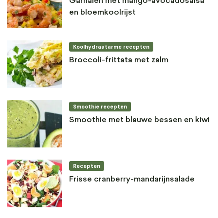
Garnalen met mango-avocadosalsa
en bloemkoolrijst
Koolhydraatarme recepten
Broccoli-frittata met zalm
Smoothie recepten
Smoothie met blauwe bessen en kiwi
Recepten
Frisse cranberry-mandarijnsalade