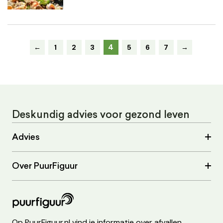
4
←
1
2
3
5
6
7
→
Deskundig advies voor gezond leven
Advies
Over PuurFiguur
Op PuurFiguur.nl vind je informatie over afvallen,