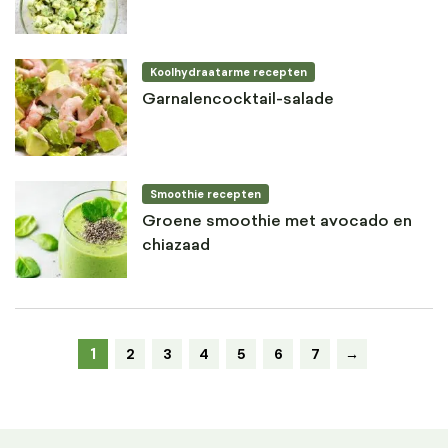
Koolhydraatarme recepten
Garnalencocktail-salade
Smoothie recepten
Groene smoothie met avocado en
chiazaad
1
2
3
4
5
6
7
→