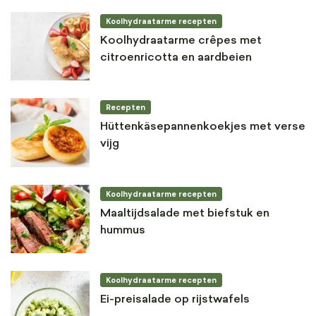
Koolhydraatarme recepten
Koolhydraatarme crêpes met
citroenricotta en aardbeien
Recepten
Hüttenkäsepannenkoekjes met verse
vijg
Koolhydraatarme recepten
Maaltijdsalade met biefstuk en
hummus
Koolhydraatarme recepten
Ei-preisalade op rijstwafels