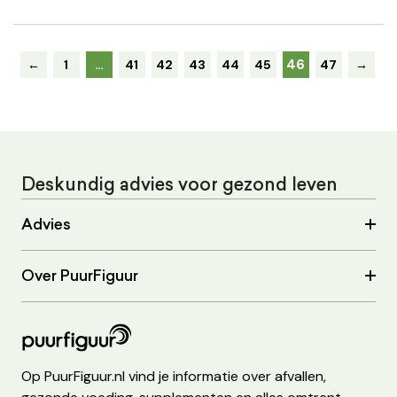
46
←
1
…
41
42
43
44
45
47
→
Deskundig advies voor gezond leven
Advies
Over PuurFiguur
Op PuurFiguur.nl vind je informatie over afvallen,