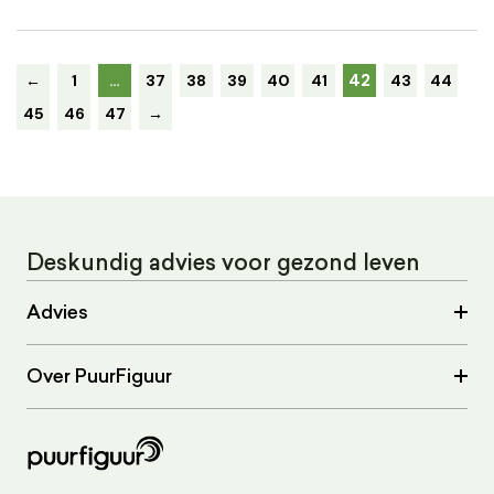
42
←
1
…
37
38
39
40
41
43
44
45
46
47
→
Deskundig advies voor gezond leven
Advies
Over PuurFiguur